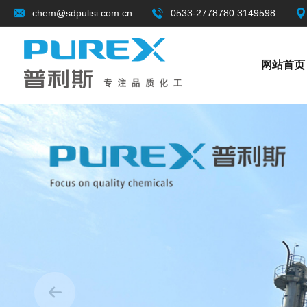
chem@sdpulisi.com.cn
0533-2778780 3149598
网站首页