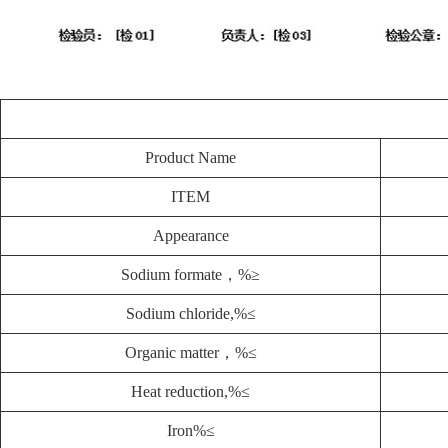
Product Name
ITEM
Appearance
Sodium formate，%≥
Sodium chloride,%≤
Organic matter，%≤
Heat reduction,%≤
Iron%≤